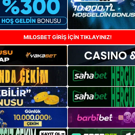
MILOSBET GİRİŞ İÇİN TIKLAYINIZ!