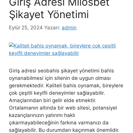
Giriş Adresi Milosbet
Şikayet Yönetimi
Eylül 25, 2024
Yazarı:
admin
Giriş adresi seobahis şikayet yönetimi bahis
oynanabilmesi için sitenin de uygun olması
gerekmektedir. Kaliteli bahis oynamak, bireylere
çok çeşitli keyifli deneyimler sağlayabilir.
Amaçlarından biri gelir elde etmektir.
Ortalamanın altında bir web sitesi, potansiyel
kazançlarınızın yatırımı haklı
çıkarmayabileceğinin farkına varmanızı da
sağlayabilir. Bu durumdan kaçınmak önemlidir.