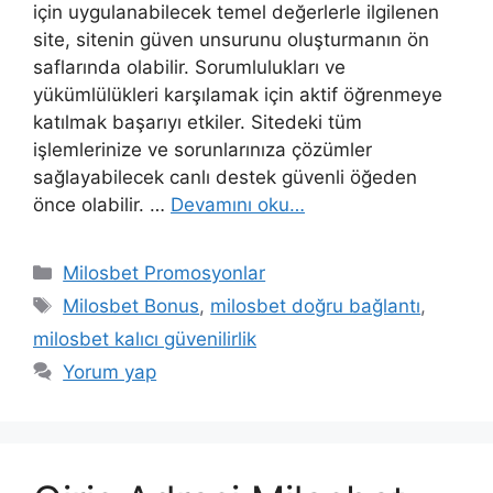
için uygulanabilecek temel değerlerle ilgilenen
site, sitenin güven unsurunu oluşturmanın ön
saflarında olabilir. Sorumlulukları ve
yükümlülükleri karşılamak için aktif öğrenmeye
katılmak başarıyı etkiler. Sitedeki tüm
işlemlerinize ve sorunlarınıza çözümler
sağlayabilecek canlı destek güvenli öğeden
önce olabilir. …
Devamını oku…
Kategoriler
Milosbet Promosyonlar
Etiketler
Milosbet Bonus
,
milosbet doğru bağlantı
,
milosbet kalıcı güvenilirlik
Yorum yap