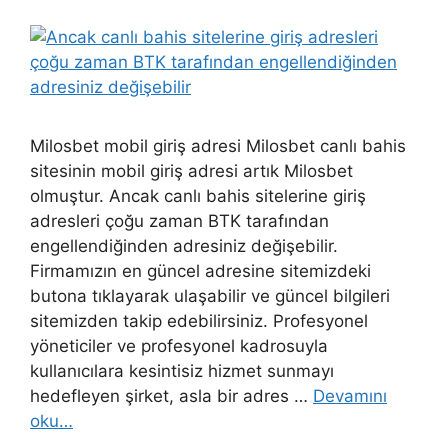
Milosbet mobil giriş adresi Milosbet canlı bahis
sitesinin mobil giriş adresi artık Milosbet
olmuştur. Ancak canlı bahis sitelerine giriş
adresleri çoğu zaman BTK tarafından
engellendiğinden adresiniz değişebilir.
Firmamızın en güncel adresine sitemizdeki
butona tıklayarak ulaşabilir ve güncel bilgileri
sitemizden takip edebilirsiniz. Profesyonel
yöneticiler ve profesyonel kadrosuyla
kullanıcılara kesintisiz hizmet sunmayı
hedefleyen şirket, asla bir adres …
Devamını
oku…