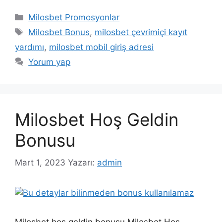
Kategoriler
Milosbet Promosyonlar
Etiketler
Milosbet Bonus
,
milosbet çevrimiçi kayıt
yardımı
,
milosbet mobil giriş adresi
Yorum yap
Milosbet Hoş Geldin
Bonusu
Mart 1, 2023
Yazarı:
admin
Milosbet hoş geldin bonusu Milosbet Hoş