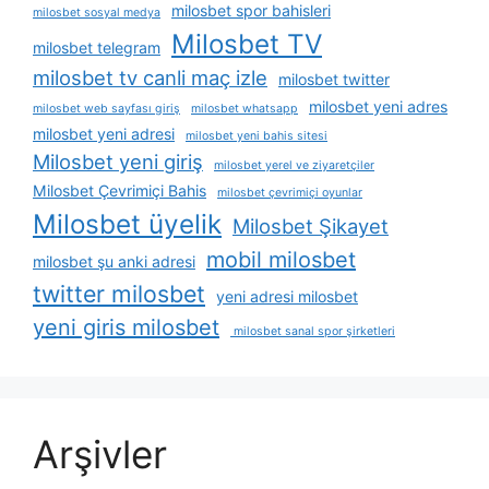
milosbet spor bahisleri
milosbet sosyal medya
Milosbet TV
milosbet telegram
milosbet tv canli maç izle
milosbet twitter
milosbet yeni adres
milosbet web sayfası giriş
milosbet whatsapp
milosbet yeni adresi
milosbet yeni bahis sitesi
Milosbet yeni giriş
milosbet yerel ve ziyaretçiler
Milosbet Çevrimiçi Bahis
milosbet çevrimiçi oyunlar
Milosbet üyelik
Milosbet Şikayet
mobil milosbet
milosbet şu anki adresi
twitter milosbet
yeni adresi milosbet
yeni giris milosbet
milosbet sanal spor şirketleri
Arşivler