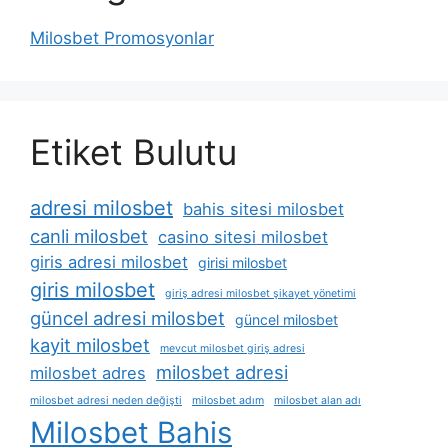
Milosbet Promosyonlar
Etiket Bulutu
adresi milosbet
bahis sitesi milosbet
canli milosbet
casino sitesi milosbet
giris adresi milosbet
girisi milosbet
giris milosbet
giriş adresi milosbet şikayet yönetimi
güncel adresi milosbet
güncel milosbet
kayit milosbet
mevcut milosbet giriş adresi
milosbet adresi
milosbet adres
milosbet adresi neden değişti
milosbet adım
milosbet alan adı
Milosbet Bahis