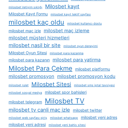
Milosbet kayıt
milosbet i̇letişim sıklığı
Milosbet Kayıt Formu
milosbet kayıt teklif sayfası
milosbet kaç oldu
milosbet kullanıcı dostu
milosbet maç izleme
milosbet maç izle
milosbet müşteri hizmetleri
milosbet nasil bir site
milosbet oyun deneyimi
Milosbet Oyun Sitesi
milosbet para kazanma
milosbet para yatirma
milosbet para kazanın
Milosbet Para Çekme
milosbet platformu
milosbet promosyon
milosbet promosyon kodu
Milosbet Sitesi
milosbet rulet
milosbet sms i̇ptal tavsiyesi
milosbet spor bahisleri
milosbet sosyal medya
Milosbet TV
milosbet telegram
milosbet tv canli maç izle
milosbet twitter
milosbet yeni adres
milosbet web sayfası giriş
milosbet whatsapp
milosbet yeni adresi
milosbet yeni bahis sitesi