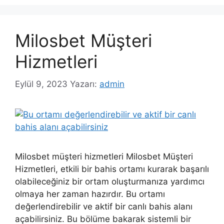
Milosbet Müşteri
Hizmetleri
Eylül 9, 2023
Yazarı:
admin
Milosbet müşteri hizmetleri Milosbet Müşteri
Hizmetleri, etkili bir bahis ortamı kurarak başarılı
olabileceğiniz bir ortam oluşturmanıza yardımcı
olmaya her zaman hazırdır. Bu ortamı
değerlendirebilir ve aktif bir canlı bahis alanı
açabilirsiniz. Bu bölüme bakarak sistemli bir