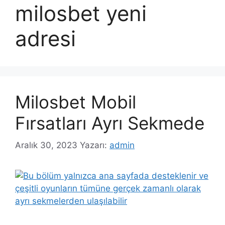
milosbet yeni
adresi
Milosbet Mobil
Fırsatları Ayrı Sekmede
Aralık 30, 2023
Yazarı:
admin