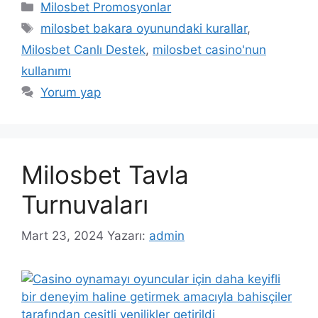
Kategoriler
Milosbet Promosyonlar
Etiketler
milosbet bakara oyunundaki kurallar
,
Milosbet Canlı Destek
,
milosbet casino'nun
kullanımı
Yorum yap
Milosbet Tavla
Turnuvaları
Mart 23, 2024
Yazarı:
admin