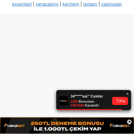
exxenbet
|
veracasino
|
kentwin
|
golazo
|
casinoper
×