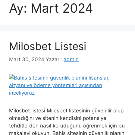
Ay:
Mart 2024
Milosbet Listesi
Mart 30, 2024
Yazarı:
admin
Milosbet listesi Milosbet listesinin güvenilir olup
olmadığını ve sitenin kendisini potansiyel
tehditlerden nasıl koruduğunu öğrenmek için bu
makaleyi okuyun. Bahis sitesinin güvenlik planını