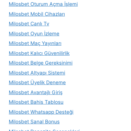
Milosbet Oturum Açma İşlemi
Milosbet Mobil Cihazları
Milosbet Canlı Tv
Milosbet Oyun İzleme
Milosbet Maç Yayınları
Milosbet Kalıcı Güvenilirlik
Milosbet Belge Gereksinimi
Milosbet Altyapı Sistemi
Milosbet Üyelik Deneme
Milosbet Avantajlı Giriş
Milosbet Bahis Tablosu
Milosbet Whatsapp Desteği
Milosbet Sanal Bonus