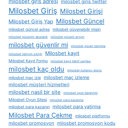
milosbet giris adresi
milosbet giris twitter
Milosbet Giriş
Milosbet Girişi
Milosbet Güncel
Milosbet Giriş Yap
milosbet güncel adres
milosbet güvenebilir misin
milosbet güvenilir abonelik
milosbet güvenli erişim
milosbet güvenlir mi
milosbet güven tanınma
Milosbet kayıt
milosbet i̇letişim sıklığı
Milosbet Kayıt Formu
milosbet kayıt teklif sayfası
milosbet kaç oldu
milosbet kullanıcı dostu
milosbet maç izleme
milosbet maç izle
milosbet müşteri hizmetleri
milosbet nasil bir site
milosbet oyun deneyimi
Milosbet Oyun Sitesi
milosbet para kazanma
milosbet para yatirma
milosbet para kazanın
Milosbet Para Çekme
milosbet platformu
milosbet promosyon
milosbet promosyon kodu