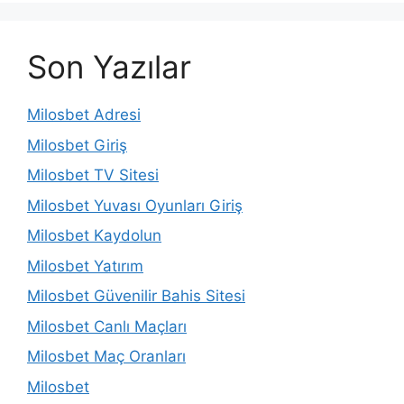
Son Yazılar
Milosbet Adresi
Milosbet Giriş
Milosbet TV Sitesi
Milosbet Yuvası Oyunları Giriş
Milosbet Kaydolun
Milosbet Yatırım
Milosbet Güvenilir Bahis Sitesi
Milosbet Canlı Maçları
Milosbet Maç Oranları
Milosbet