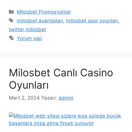
Kategoriler
Milosbet Promosyonlar
Etiketler
milosbet avantajları
,
milosbet spor oyunları
,
twitter milosbet
Yorum yap
Milosbet Canlı Casino
Oyunları
Mart 2, 2024
Yazarı:
admin