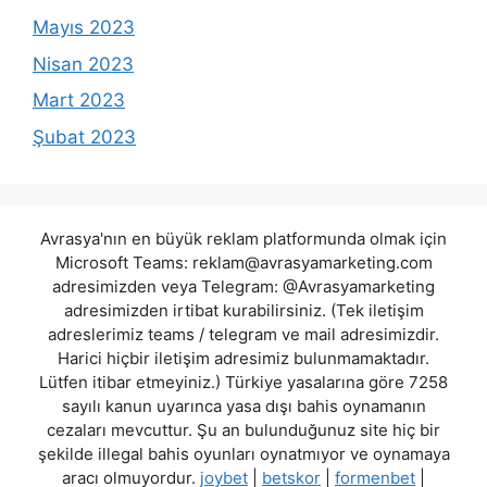
Mayıs 2023
Nisan 2023
Mart 2023
Şubat 2023
Avrasya'nın en büyük reklam platformunda olmak için
Microsoft Teams:
reklam@avrasyamarketing.com
adresimizden veya Telegram: @Avrasyamarketing
adresimizden irtibat kurabilirsiniz. (Tek iletişim
adreslerimiz teams / telegram ve mail adresimizdir.
Harici hiçbir iletişim adresimiz bulunmamaktadır.
Lütfen itibar etmeyiniz.) Türkiye yasalarına göre 7258
sayılı kanun uyarınca yasa dışı bahis oynamanın
cezaları mevcuttur. Şu an bulunduğunuz site hiç bir
şekilde illegal bahis oyunları oynatmıyor ve oynamaya
aracı olmuyordur.
joybet
|
betskor
|
formenbet
|