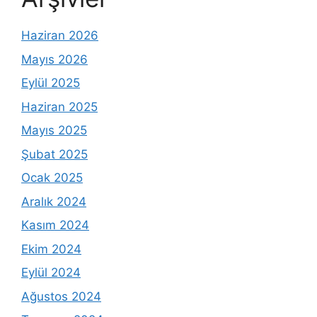
Haziran 2026
Mayıs 2026
Eylül 2025
Haziran 2025
Mayıs 2025
Şubat 2025
Ocak 2025
Aralık 2024
Kasım 2024
Ekim 2024
Eylül 2024
Ağustos 2024