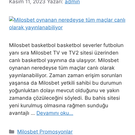
Kasım 11, 2023
Yazarı:
admin
Milosbet basketbol basketbol severler futbolun
yanı sıra Milosbet TV ve TV2 sitesi üzerinden
canlı basketbol yayınına da ulaşıyor. Milosbet
oynanan neredeyse tüm maçlar canlı olarak
yayınlanabiliyor. Zaman zaman erişim sorunları
yaşansa da Milosbet yetkili sahibi bu durumun
yoğunluktan dolayı mevcut olduğunu ve yakın
zamanda çözüleceğini söyledi. Bu bahis sitesi
yeni kurulmuş olmasına rağmen sunduğu
avantajlı …
Devamını oku…
Kategoriler
Milosbet Promosyonlar