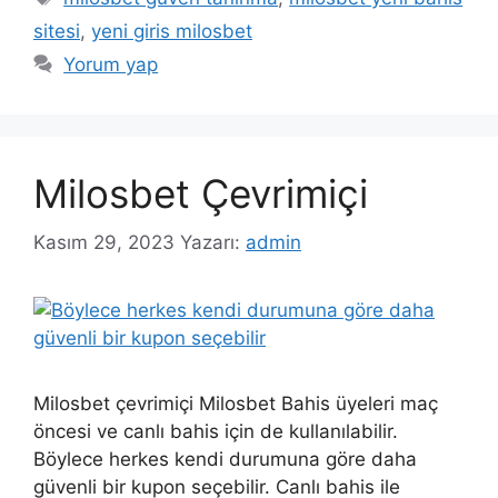
sitesi
,
yeni giris milosbet
Yorum yap
Milosbet Çevrimiçi
Kasım 29, 2023
Yazarı:
admin
Milosbet çevrimiçi Milosbet Bahis üyeleri maç
öncesi ve canlı bahis için de kullanılabilir.
Böylece herkes kendi durumuna göre daha
güvenli bir kupon seçebilir. Canlı bahis ile