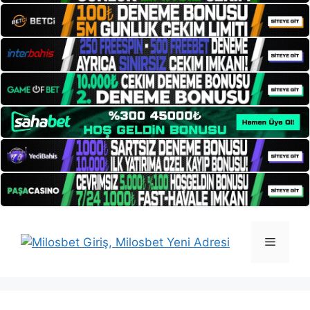
İçeriğe
atla
Menü