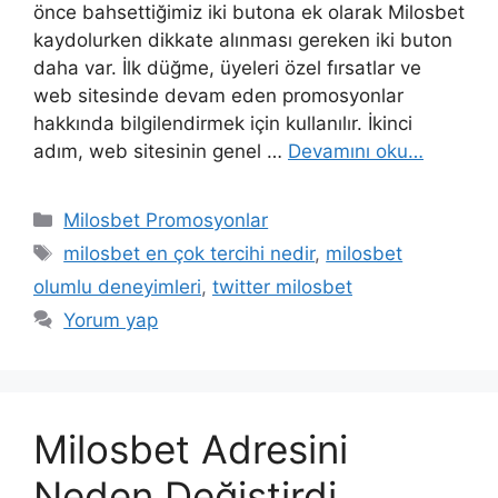
önce bahsettiğimiz iki butona ek olarak Milosbet
kaydolurken dikkate alınması gereken iki buton
daha var. İlk düğme, üyeleri özel fırsatlar ve
web sitesinde devam eden promosyonlar
hakkında bilgilendirmek için kullanılır. İkinci
adım, web sitesinin genel …
Devamını oku…
Kategoriler
Milosbet Promosyonlar
Etiketler
milosbet en çok tercihi nedir
,
milosbet
olumlu deneyimleri
,
twitter milosbet
Yorum yap
Milosbet Adresini
Neden Değiştirdi