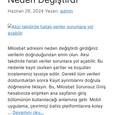
Haziran 29, 2024
Yazarı:
admin
Milosbet adresini neden değiştirdi girdiğiniz
verilerin doğruluğundan emin olun. Aksi
takdirde hatalı veriler sorunlara yol açabilir. Bu
nedenle kayıt olurken şartlar ve koşulları
incelemeniz tavsiye edilir. Gerekli tüm verileri
doldurduktan sonra Kayıt ayrıntılarını doğrula
düğmesine tıklayın. Bu, Milosbet Sorunsuz Giriş
hesabınıza erişirken ana sayfanın giriş
bölümünün kullanılacağı anlamına gelir. Mobil
uygulama, çevrimiçi bahis platformlarına kolay
…
Devamını oku…