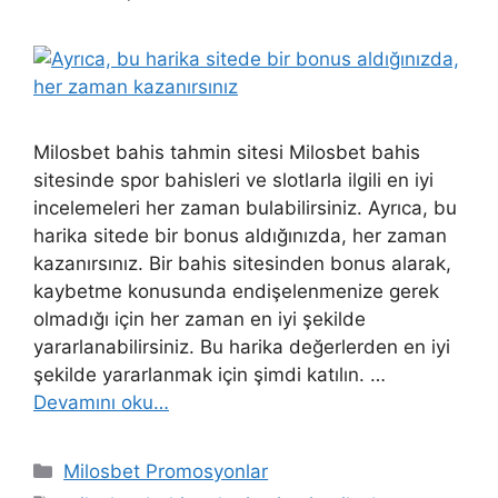
Milosbet bahis tahmin sitesi Milosbet bahis
sitesinde spor bahisleri ve slotlarla ilgili en iyi
incelemeleri her zaman bulabilirsiniz. Ayrıca, bu
harika sitede bir bonus aldığınızda, her zaman
kazanırsınız. Bir bahis sitesinden bonus alarak,
kaybetme konusunda endişelenmenize gerek
olmadığı için her zaman en iyi şekilde
yararlanabilirsiniz. Bu harika değerlerden en iyi
şekilde yararlanmak için şimdi katılın. …
Devamını oku…
Kategoriler
Milosbet Promosyonlar