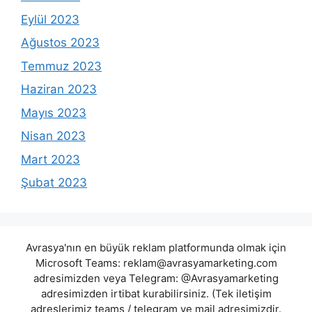
Eylül 2023
Ağustos 2023
Temmuz 2023
Haziran 2023
Mayıs 2023
Nisan 2023
Mart 2023
Şubat 2023
Avrasya'nın en büyük reklam platformunda olmak için
Microsoft Teams:
reklam@avrasyamarketing.com
adresimizden veya Telegram: @Avrasyamarketing
adresimizden irtibat kurabilirsiniz. (Tek iletişim
adreslerimiz teams / telegram ve mail adresimizdir.