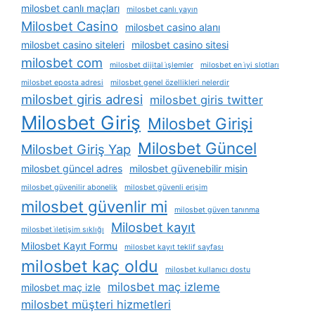
milosbet canlı maçları
milosbet canlı yayın
Milosbet Casino
milosbet casino alanı
milosbet casino siteleri
milosbet casino sitesi
milosbet com
milosbet dijital i̇şlemler
milosbet en i̇yi slotları
milosbet eposta adresi
milosbet genel özellikleri nelerdir
milosbet giris adresi
milosbet giris twitter
Milosbet Giriş
Milosbet Girişi
Milosbet Güncel
Milosbet Giriş Yap
milosbet güncel adres
milosbet güvenebilir misin
milosbet güvenilir abonelik
milosbet güvenli erişim
milosbet güvenlir mi
milosbet güven tanınma
Milosbet kayıt
milosbet i̇letişim sıklığı
Milosbet Kayıt Formu
milosbet kayıt teklif sayfası
milosbet kaç oldu
milosbet kullanıcı dostu
milosbet maç izleme
milosbet maç izle
milosbet müşteri hizmetleri