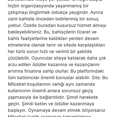
hiçbir organizasyonda yaşanmamış bir
çatışmayı öngörmek oldukça yaygındır. Ayrıca
canlı bahiste önceden belirlenmiş bir sonuç
yoktur. Özetle buradan kusursuz hizmet almayı
bekleyebilirsiniz. Bu, bahisçilerin ticaret ve
bahis faaliyetlerine kaldıkları yerden devam
etmelerine olanak tanır ve sitede karşılaştıkları
her türlü sorun hızlı ve verimli bir şekilde
çözülebilir. Oyuncular siteye katılarak daha çok
arzu edilen ödüller kazanma ve kazançlarını
artırma fırsatına sahip olurlar. Bu platformdaki
tüm katılımcılar önemli bonuslar alabilir. Site: Bu
Milosbet koşullarının varlığı aynı zamanda
kullanıcının önemli anlara sorunsuz geçiş
yapmasıyla da bağlantılıdır. Şimdi harekete
geçin. Şimdi katılın ve ödüller kazanmaya
başlayın. Oynamaya devam etmek istiyorsanız
Milosbet üyelik aşamasını tamamlamayı