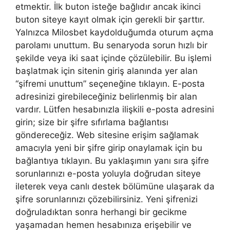
etmektir. İlk buton isteğe bağlıdır ancak ikinci
buton siteye kayıt olmak için gerekli bir şarttır.
Yalnızca Milosbet kaydolduğumda oturum açma
parolamı unuttum. Bu senaryoda sorun hızlı bir
şekilde veya iki saat içinde çözülebilir. Bu işlemi
başlatmak için sitenin giriş alanında yer alan
“şifremi unuttum” seçeneğine tıklayın. E-posta
adresinizi girebileceğiniz belirlenmiş bir alan
vardır. Lütfen hesabınızla ilişkili e-posta adresini
girin; size bir şifre sıfırlama bağlantısı
göndereceğiz. Web sitesine erişim sağlamak
amacıyla yeni bir şifre girip onaylamak için bu
bağlantıya tıklayın. Bu yaklaşımın yanı sıra şifre
sorunlarınızı e-posta yoluyla doğrudan siteye
ileterek veya canlı destek bölümüne ulaşarak da
şifre sorunlarınızı çözebilirsiniz. Yeni şifrenizi
doğruladıktan sonra herhangi bir gecikme
yaşamadan hemen hesabınıza erişebilir ve