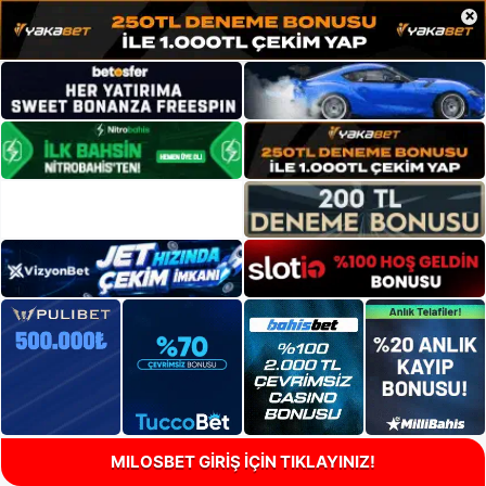
×
MILOSBET GİRİŞ İÇİN TIKLAYINIZ!