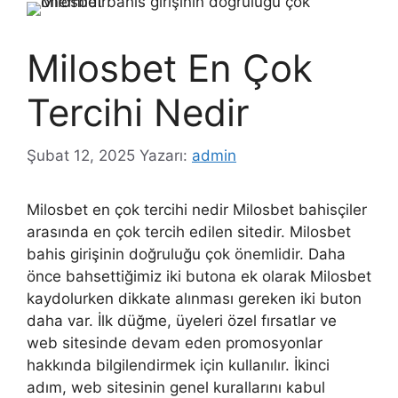
Milosbet En Çok
Tercihi Nedir
Şubat 12, 2025
Yazarı:
admin
Milosbet en çok tercihi nedir Milosbet bahisçiler
arasında en çok tercih edilen sitedir. Milosbet
bahis girişinin doğruluğu çok önemlidir. Daha
önce bahsettiğimiz iki butona ek olarak Milosbet
kaydolurken dikkate alınması gereken iki buton
daha var. İlk düğme, üyeleri özel fırsatlar ve
web sitesinde devam eden promosyonlar
hakkında bilgilendirmek için kullanılır. İkinci
adım, web sitesinin genel kurallarını kabul