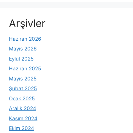
Arşivler
Haziran 2026
Mayıs 2026
Eylül 2025
Haziran 2025
Mayıs 2025
Şubat 2025
Ocak 2025
Aralık 2024
Kasım 2024
Ekim 2024