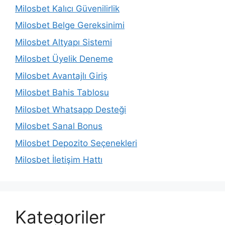
Milosbet Kalıcı Güvenilirlik
Milosbet Belge Gereksinimi
Milosbet Altyapı Sistemi
Milosbet Üyelik Deneme
Milosbet Avantajlı Giriş
Milosbet Bahis Tablosu
Milosbet Whatsapp Desteği
Milosbet Sanal Bonus
Milosbet Depozito Seçenekleri
Milosbet İletişim Hattı
Kategoriler