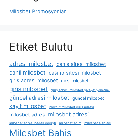
Milosbet Promosyonlar
Etiket Bulutu
adresi milosbet
bahis sitesi milosbet
canli milosbet
casino sitesi milosbet
giris adresi milosbet
girisi milosbet
giris milosbet
giriş adresi milosbet şikayet yönetimi
güncel adresi milosbet
güncel milosbet
kayit milosbet
mevcut milosbet giriş adresi
milosbet adresi
milosbet adres
milosbet adresi neden değişti
milosbet adım
milosbet alan adı
Milosbet Bahis