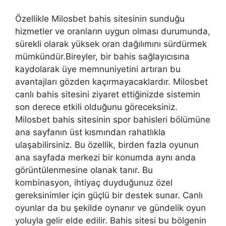
Özellikle Milosbet bahis sitesinin sunduğu
hizmetler ve oranların uygun olması durumunda,
sürekli olarak yüksek oran dağılımını sürdürmek
mümkündür.Bireyler, bir bahis sağlayıcısına
kaydolarak üye memnuniyetini artıran bu
avantajları gözden kaçırmayacaklardır. Milosbet
canlı bahis sitesini ziyaret ettiğinizde sistemin
son derece etkili olduğunu göreceksiniz.
Milosbet bahis sitesinin spor bahisleri bölümüne
ana sayfanın üst kısmından rahatlıkla
ulaşabilirsiniz. Bu özellik, birden fazla oyunun
ana sayfada merkezi bir konumda aynı anda
görüntülenmesine olanak tanır. Bu
kombinasyon, ihtiyaç duyduğunuz özel
gereksinimler için güçlü bir destek sunar. Canlı
oyunlar da bu şekilde oynanır ve gündelik oyun
yoluyla gelir elde edilir. Bahis sitesi bu bölgenin