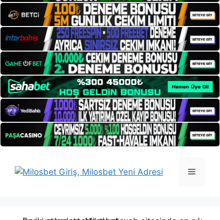
İçeriğe
atla
Menü