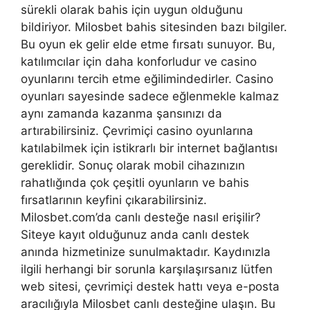
sürekli olarak bahis için uygun olduğunu
bildiriyor. Milosbet bahis sitesinden bazı bilgiler.
Bu oyun ek gelir elde etme fırsatı sunuyor. Bu,
katılımcılar için daha konforludur ve casino
oyunlarını tercih etme eğilimindedirler. Casino
oyunları sayesinde sadece eğlenmekle kalmaz
aynı zamanda kazanma şansınızı da
artırabilirsiniz. Çevrimiçi casino oyunlarına
katılabilmek için istikrarlı bir internet bağlantısı
gereklidir. Sonuç olarak mobil cihazınızın
rahatlığında çok çeşitli oyunların ve bahis
fırsatlarının keyfini çıkarabilirsiniz.
Milosbet.com’da canlı desteğe nasıl erişilir?
Siteye kayıt olduğunuz anda canlı destek
anında hizmetinize sunulmaktadır. Kaydınızla
ilgili herhangi bir sorunla karşılaşırsanız lütfen
web sitesi, çevrimiçi destek hattı veya e-posta
aracılığıyla Milosbet canlı desteğine ulaşın. Bu