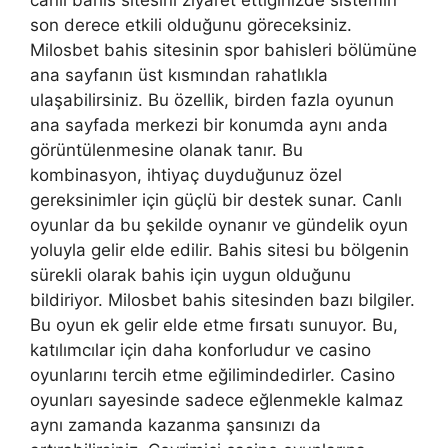
son derece etkili olduğunu göreceksiniz.
Milosbet bahis sitesinin spor bahisleri bölümüne
ana sayfanın üst kısmından rahatlıkla
ulaşabilirsiniz. Bu özellik, birden fazla oyunun
ana sayfada merkezi bir konumda aynı anda
görüntülenmesine olanak tanır. Bu
kombinasyon, ihtiyaç duyduğunuz özel
gereksinimler için güçlü bir destek sunar. Canlı
oyunlar da bu şekilde oynanır ve gündelik oyun
yoluyla gelir elde edilir. Bahis sitesi bu bölgenin
sürekli olarak bahis için uygun olduğunu
bildiriyor. Milosbet bahis sitesinden bazı bilgiler.
Bu oyun ek gelir elde etme fırsatı sunuyor. Bu,
katılımcılar için daha konforludur ve casino
oyunlarını tercih etme eğilimindedirler. Casino
oyunları sayesinde sadece eğlenmekle kalmaz
aynı zamanda kazanma şansınızı da