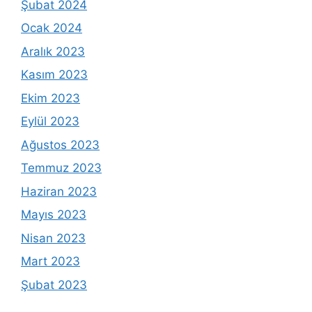
Şubat 2024
Ocak 2024
Aralık 2023
Kasım 2023
Ekim 2023
Eylül 2023
Ağustos 2023
Temmuz 2023
Haziran 2023
Mayıs 2023
Nisan 2023
Mart 2023
Şubat 2023