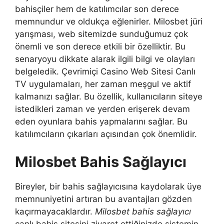
bahisçiler hem de katılımcılar son derece
memnundur ve oldukça eğlenirler. Milosbet jüri
yarışması, web sitemizde sunduğumuz çok
önemli ve son derece etkili bir özelliktir. Bu
senaryoyu dikkate alarak ilgili bilgi ve olayları
belgeledik. Çevrimiçi Casino Web Sitesi Canlı
TV uygulamaları, her zaman meşgul ve aktif
kalmanızı sağlar. Bu özellik, kullanıcıların siteye
istedikleri zaman ve yerden erişerek devam
eden oyunlara bahis yapmalarını sağlar. Bu
katılımcıların çıkarları açısından çok önemlidir.
Milosbet Bahis Sağlayıcı
Bireyler, bir bahis sağlayıcısına kaydolarak üye
memnuniyetini artıran bu avantajları gözden
kaçırmayacaklardır.
Milosbet bahis sağlayıcı
canlı bahis sitesini ziyaret ettiğinizde sistemin