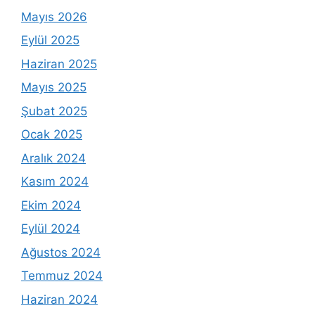
Mayıs 2026
Eylül 2025
Haziran 2025
Mayıs 2025
Şubat 2025
Ocak 2025
Aralık 2024
Kasım 2024
Ekim 2024
Eylül 2024
Ağustos 2024
Temmuz 2024
Haziran 2024