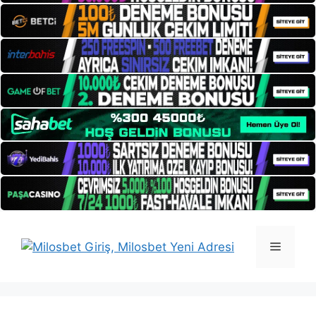
İçeriğe
atla
Menü