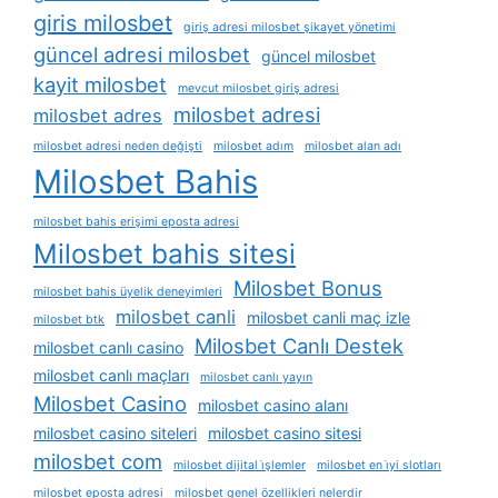
giris milosbet
giriş adresi milosbet şikayet yönetimi
güncel adresi milosbet
güncel milosbet
kayit milosbet
mevcut milosbet giriş adresi
milosbet adresi
milosbet adres
milosbet adresi neden değişti
milosbet adım
milosbet alan adı
Milosbet Bahis
milosbet bahis erişimi eposta adresi
Milosbet bahis sitesi
Milosbet Bonus
milosbet bahis üyelik deneyimleri
milosbet canli
milosbet canli maç izle
milosbet btk
Milosbet Canlı Destek
milosbet canlı casino
milosbet canlı maçları
milosbet canlı yayın
Milosbet Casino
milosbet casino alanı
milosbet casino siteleri
milosbet casino sitesi
milosbet com
milosbet dijital i̇şlemler
milosbet en i̇yi slotları
milosbet eposta adresi
milosbet genel özellikleri nelerdir