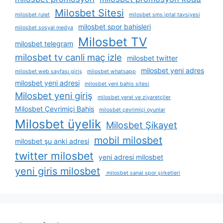
Milosbet Sitesi
milosbet rulet
milosbet sms i̇ptal tavsiyesi
milosbet spor bahisleri
milosbet sosyal medya
Milosbet TV
milosbet telegram
milosbet tv canli maç izle
milosbet twitter
milosbet yeni adres
milosbet web sayfası giriş
milosbet whatsapp
milosbet yeni adresi
milosbet yeni bahis sitesi
Milosbet yeni giriş
milosbet yerel ve ziyaretçiler
Milosbet Çevrimiçi Bahis
milosbet çevrimiçi oyunlar
Milosbet üyelik
Milosbet Şikayet
mobil milosbet
milosbet şu anki adresi
twitter milosbet
yeni adresi milosbet
yeni giris milosbet
milosbet sanal spor şirketleri