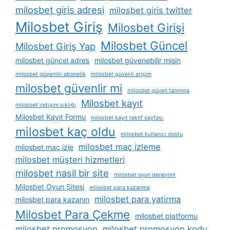
milosbet giris adresi
milosbet giris twitter
Milosbet Giriş
Milosbet Girişi
Milosbet Güncel
Milosbet Giriş Yap
milosbet güncel adres
milosbet güvenebilir misin
milosbet güvenilir abonelik
milosbet güvenli erişim
milosbet güvenlir mi
milosbet güven tanınma
Milosbet kayıt
milosbet i̇letişim sıklığı
Milosbet Kayıt Formu
milosbet kayıt teklif sayfası
milosbet kaç oldu
milosbet kullanıcı dostu
milosbet maç izleme
milosbet maç izle
milosbet müşteri hizmetleri
milosbet nasil bir site
milosbet oyun deneyimi
Milosbet Oyun Sitesi
milosbet para kazanma
milosbet para yatirma
milosbet para kazanın
Milosbet Para Çekme
milosbet platformu
milosbet promosyon
milosbet promosyon kodu