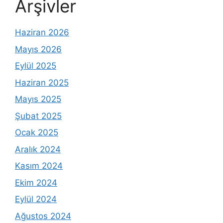
Arşivler
Haziran 2026
Mayıs 2026
Eylül 2025
Haziran 2025
Mayıs 2025
Şubat 2025
Ocak 2025
Aralık 2024
Kasım 2024
Ekim 2024
Eylül 2024
Ağustos 2024