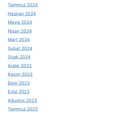
Temmuz 2024
Haziran 2024
Mayıs 2024
Nisan 2024
Mart 2024
Şubat 2024
Ocak 2024
Aralık 2023
Kasım 2023
Ekim 2023
Eylül 2023
Ağustos 2023
Temmuz 2023