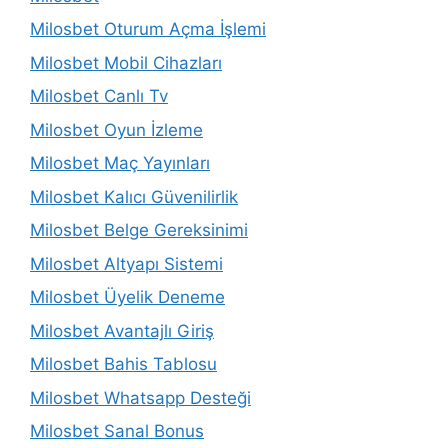
Milosbet Oturum Açma İşlemi
Milosbet Mobil Cihazları
Milosbet Canlı Tv
Milosbet Oyun İzleme
Milosbet Maç Yayınları
Milosbet Kalıcı Güvenilirlik
Milosbet Belge Gereksinimi
Milosbet Altyapı Sistemi
Milosbet Üyelik Deneme
Milosbet Avantajlı Giriş
Milosbet Bahis Tablosu
Milosbet Whatsapp Desteği
Milosbet Sanal Bonus