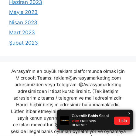
Haziran 2023
Mayıs 2023
Nisan 2023
Mart 2023
Şubat 2023
Avrasya'nın en büyük reklam platformunda olmak için
Microsoft Teams:
reklam@avrasyamarketing.com
adresimizden veya Telegram: @Avrasyamarketing
adresimizden irtibat kurabilirsiniz. (Tek iletişim
adreslerimiz teams / telegram ve mail adresimizdir.
Harici hiçbir iletişim adresimiz bulunmamaktadır.
Lütfen itibar etmeyiniz.) Türkiye yasalarına göre 7258
sayılı kanun uyarınca yasa dışı bahis oynamanın
cezaları mevcuttur. Şu an bulunduğunuz site hiç bir
şekilde illegal bahis oyunları oynatmıyor ve oynamaya