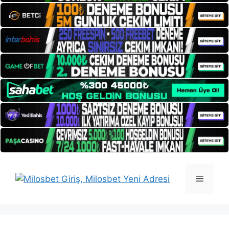
İçeriğe
atla
Menü