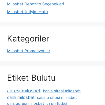
Milosbet Depozito Seçenekleri
Milosbet İletişim Hattı
Kategoriler
Milosbet Promosyonlar
Etiket Bulutu
adresi milosbet
bahis sitesi milosbet
canli milosbet
casino sitesi milosbet
giris adresi milosbet
girisi milosbet