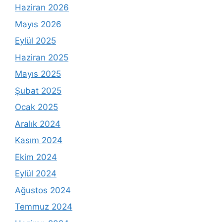
Haziran 2026
Mayıs 2026
Eylül 2025
Haziran 2025
Mayıs 2025
Şubat 2025
Ocak 2025
Aralık 2024
Kasım 2024
Ekim 2024
Eylül 2024
Ağustos 2024
Temmuz 2024