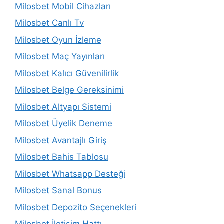
Milosbet Mobil Cihazları
Milosbet Canlı Tv
Milosbet Oyun İzleme
Milosbet Maç Yayınları
Milosbet Kalıcı Güvenilirlik
Milosbet Belge Gereksinimi
Milosbet Altyapı Sistemi
Milosbet Üyelik Deneme
Milosbet Avantajlı Giriş
Milosbet Bahis Tablosu
Milosbet Whatsapp Desteği
Milosbet Sanal Bonus
Milosbet Depozito Seçenekleri