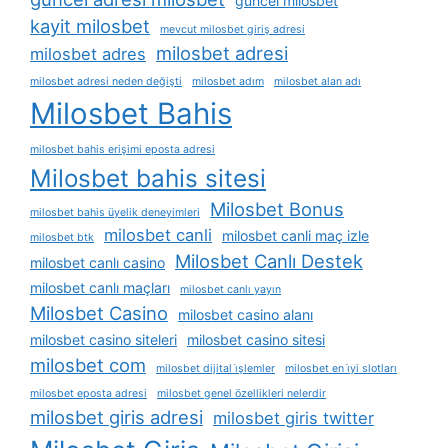
güncel milosbet
kayit milosbet
mevcut milosbet giriş adresi
milosbet adresi
milosbet adres
milosbet adresi neden değişti
milosbet adım
milosbet alan adı
Milosbet Bahis
milosbet bahis erişimi eposta adresi
Milosbet bahis sitesi
Milosbet Bonus
milosbet bahis üyelik deneyimleri
milosbet canli
milosbet canli maç izle
milosbet btk
Milosbet Canlı Destek
milosbet canlı casino
milosbet canlı maçları
milosbet canlı yayın
Milosbet Casino
milosbet casino alanı
milosbet casino siteleri
milosbet casino sitesi
milosbet com
milosbet dijital i̇şlemler
milosbet en i̇yi slotları
milosbet eposta adresi
milosbet genel özellikleri nelerdir
milosbet giris adresi
milosbet giris twitter