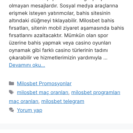
olmayan mesajlardır. Sosyal medya araçlarına
erişmek isteyen yatırımcılar, bahis sitesinin
altındaki düğmeyi tıklayabilir. Milosbet bahis
fırsatları, sitenin mobil ziyaret aşamasında bahis
fırsatlarını azaltacaktır. Mümkün olan spor
üzerine bahis yapmak veya casino oyunları
oynamak gibi farklı casino türlerinin tadını
çıkarabilir ve hizmetlerimizin yardımıyla …
Devamını oku…
Kategoriler
Milosbet Promosyonlar
Etiketler
milosbet maç oranları
,
milosbet programları
maç oranları
,
milosbet telegram
Yorum yap