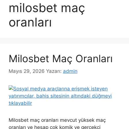
milosbet maç
oranları
Milosbet Maç Oranları
Mayıs 29, 2026
Yazarı:
admin
Milosbet maç oranları mevcut yüksek maç
oranları ve hesap çok komik ve gerçekçi