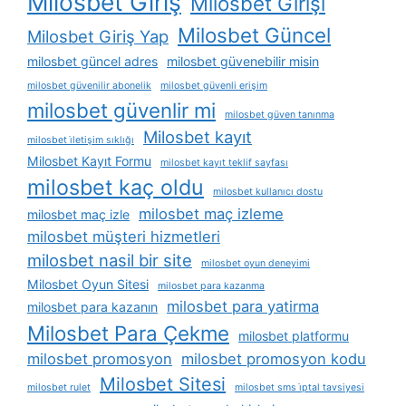
Milosbet Giriş
Milosbet Girişi
Milosbet Güncel
Milosbet Giriş Yap
milosbet güncel adres
milosbet güvenebilir misin
milosbet güvenilir abonelik
milosbet güvenli erişim
milosbet güvenlir mi
milosbet güven tanınma
Milosbet kayıt
milosbet i̇letişim sıklığı
Milosbet Kayıt Formu
milosbet kayıt teklif sayfası
milosbet kaç oldu
milosbet kullanıcı dostu
milosbet maç izleme
milosbet maç izle
milosbet müşteri hizmetleri
milosbet nasil bir site
milosbet oyun deneyimi
Milosbet Oyun Sitesi
milosbet para kazanma
milosbet para yatirma
milosbet para kazanın
Milosbet Para Çekme
milosbet platformu
milosbet promosyon
milosbet promosyon kodu
Milosbet Sitesi
milosbet rulet
milosbet sms i̇ptal tavsiyesi