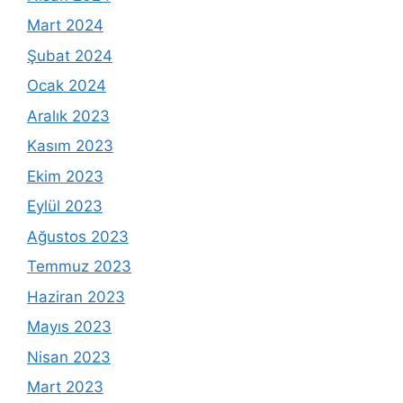
Mart 2024
Şubat 2024
Ocak 2024
Aralık 2023
Kasım 2023
Ekim 2023
Eylül 2023
Ağustos 2023
Temmuz 2023
Haziran 2023
Mayıs 2023
Nisan 2023
Mart 2023