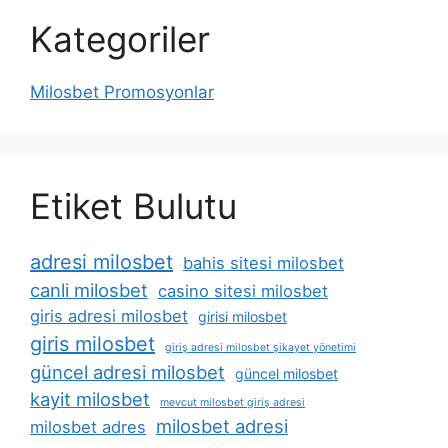
Kategoriler
Milosbet Promosyonlar
Etiket Bulutu
adresi milosbet
bahis sitesi milosbet
canli milosbet
casino sitesi milosbet
giris adresi milosbet
girisi milosbet
giris milosbet
giriş adresi milosbet şikayet yönetimi
güncel adresi milosbet
güncel milosbet
kayit milosbet
mevcut milosbet giriş adresi
milosbet adresi
milosbet adres