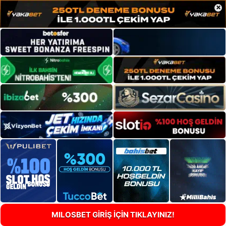
×
MILOSBET GİRİŞ İÇİN TIKLAYINIZ!