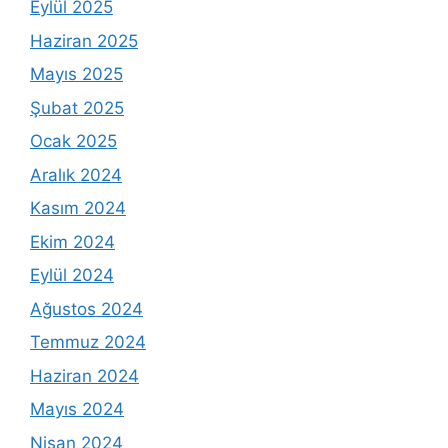
Eylül 2025
Haziran 2025
Mayıs 2025
Şubat 2025
Ocak 2025
Aralık 2024
Kasım 2024
Ekim 2024
Eylül 2024
Ağustos 2024
Temmuz 2024
Haziran 2024
Mayıs 2024
Nisan 2024