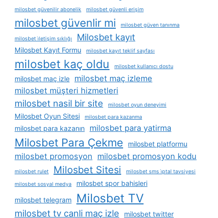
milosbet güvenilir abonelik
milosbet güvenli erişim
milosbet güvenlir mi
milosbet güven tanınma
Milosbet kayıt
milosbet i̇letişim sıklığı
Milosbet Kayıt Formu
milosbet kayıt teklif sayfası
milosbet kaç oldu
milosbet kullanıcı dostu
milosbet maç izleme
milosbet maç izle
milosbet müşteri hizmetleri
milosbet nasil bir site
milosbet oyun deneyimi
Milosbet Oyun Sitesi
milosbet para kazanma
milosbet para yatirma
milosbet para kazanın
Milosbet Para Çekme
milosbet platformu
milosbet promosyon
milosbet promosyon kodu
Milosbet Sitesi
milosbet rulet
milosbet sms i̇ptal tavsiyesi
milosbet spor bahisleri
milosbet sosyal medya
Milosbet TV
milosbet telegram
milosbet tv canli maç izle
milosbet twitter