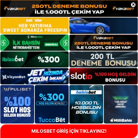
×
MILOSBET GİRİŞ İÇİN TIKLAYINIZ!