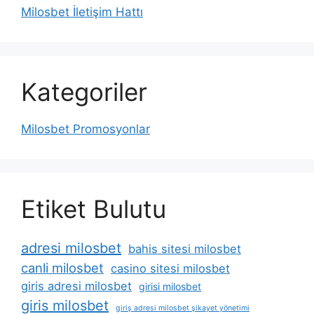
Milosbet İletişim Hattı
Kategoriler
Milosbet Promosyonlar
Etiket Bulutu
adresi milosbet
bahis sitesi milosbet
canli milosbet
casino sitesi milosbet
giris adresi milosbet
girisi milosbet
giris milosbet
giriş adresi milosbet şikayet yönetimi