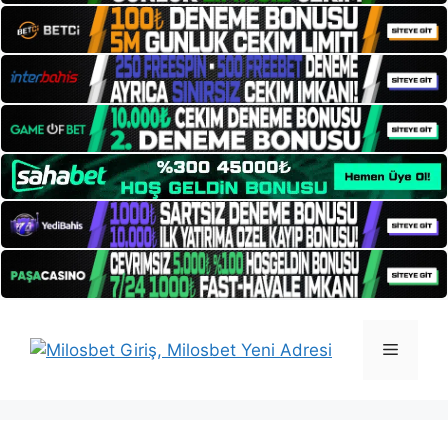
İçeriğe
atla
Menü