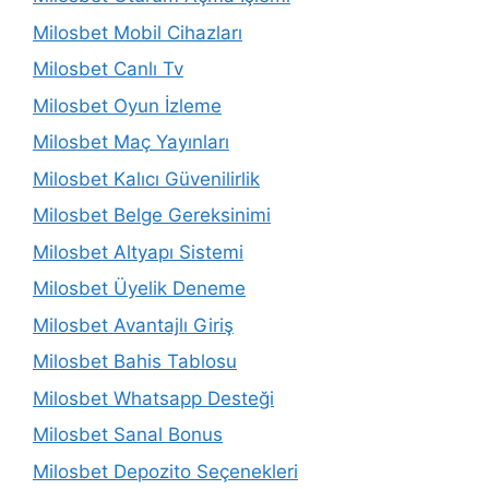
Milosbet Mobil Cihazları
Milosbet Canlı Tv
Milosbet Oyun İzleme
Milosbet Maç Yayınları
Milosbet Kalıcı Güvenilirlik
Milosbet Belge Gereksinimi
Milosbet Altyapı Sistemi
Milosbet Üyelik Deneme
Milosbet Avantajlı Giriş
Milosbet Bahis Tablosu
Milosbet Whatsapp Desteği
Milosbet Sanal Bonus
Milosbet Depozito Seçenekleri