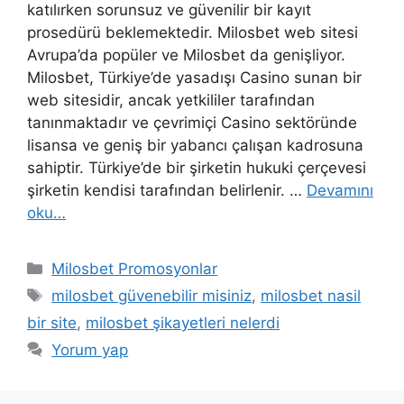
katılırken sorunsuz ve güvenilir bir kayıt
prosedürü beklemektedir. Milosbet web sitesi
Avrupa’da popüler ve Milosbet da genişliyor.
Milosbet, Türkiye’de yasadışı Casino sunan bir
web sitesidir, ancak yetkililer tarafından
tanınmaktadır ve çevrimiçi Casino sektöründe
lisansa ve geniş bir yabancı çalışan kadrosuna
sahiptir. Türkiye’de bir şirketin hukuki çerçevesi
şirketin kendisi tarafından belirlenir. …
Devamını
oku…
Kategoriler
Milosbet Promosyonlar
Etiketler
milosbet güvenebilir misiniz
,
milosbet nasil
bir site
,
milosbet şikayetleri nelerdi
Yorum yap