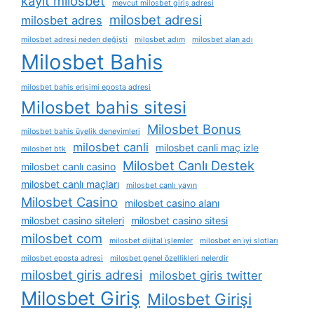
kayit milosbet
mevcut milosbet giriş adresi
milosbet adresi
milosbet adres
milosbet adresi neden değişti
milosbet adım
milosbet alan adı
Milosbet Bahis
milosbet bahis erişimi eposta adresi
Milosbet bahis sitesi
Milosbet Bonus
milosbet bahis üyelik deneyimleri
milosbet canli
milosbet canli maç izle
milosbet btk
Milosbet Canlı Destek
milosbet canlı casino
milosbet canlı maçları
milosbet canlı yayın
Milosbet Casino
milosbet casino alanı
milosbet casino siteleri
milosbet casino sitesi
milosbet com
milosbet dijital i̇şlemler
milosbet en i̇yi slotları
milosbet eposta adresi
milosbet genel özellikleri nelerdir
milosbet giris adresi
milosbet giris twitter
Milosbet Giriş
Milosbet Girişi