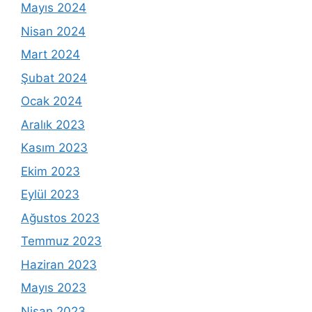
Mayıs 2024
Nisan 2024
Mart 2024
Şubat 2024
Ocak 2024
Aralık 2023
Kasım 2023
Ekim 2023
Eylül 2023
Ağustos 2023
Temmuz 2023
Haziran 2023
Mayıs 2023
Nisan 2023