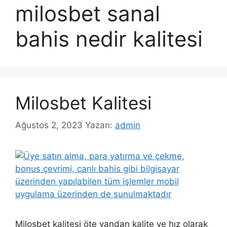
milosbet sanal
bahis nedir kalitesi
Milosbet Kalitesi
Ağustos 2, 2023
Yazarı:
admin
Milosbet kalitesi öte yandan kalite ve hız olarak