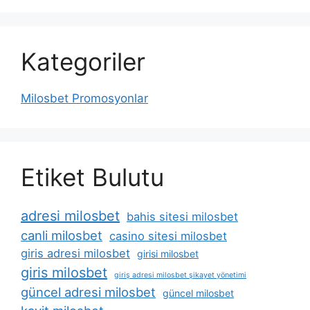
Kategoriler
Milosbet Promosyonlar
Etiket Bulutu
adresi milosbet
bahis sitesi milosbet
canli milosbet
casino sitesi milosbet
giris adresi milosbet
girisi milosbet
giris milosbet
giriş adresi milosbet şikayet yönetimi
güncel adresi milosbet
güncel milosbet