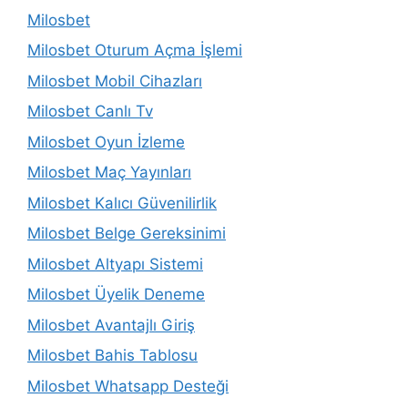
Milosbet
Milosbet Oturum Açma İşlemi
Milosbet Mobil Cihazları
Milosbet Canlı Tv
Milosbet Oyun İzleme
Milosbet Maç Yayınları
Milosbet Kalıcı Güvenilirlik
Milosbet Belge Gereksinimi
Milosbet Altyapı Sistemi
Milosbet Üyelik Deneme
Milosbet Avantajlı Giriş
Milosbet Bahis Tablosu
Milosbet Whatsapp Desteği