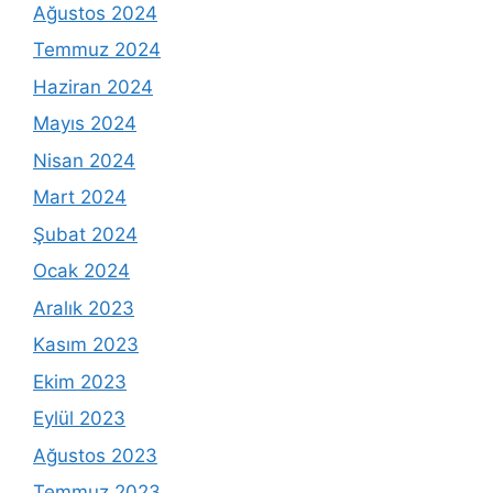
Ağustos 2024
Temmuz 2024
Haziran 2024
Mayıs 2024
Nisan 2024
Mart 2024
Şubat 2024
Ocak 2024
Aralık 2023
Kasım 2023
Ekim 2023
Eylül 2023
Ağustos 2023
Temmuz 2023