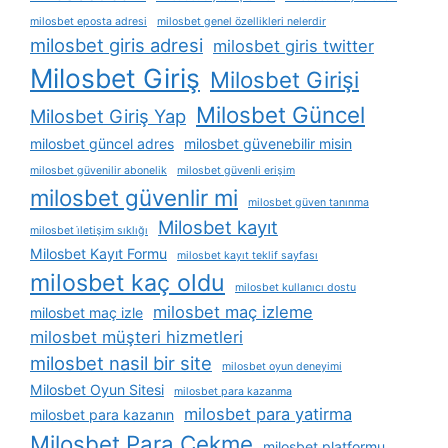
milosbet eposta adresi
milosbet genel özellikleri nelerdir
milosbet giris adresi
milosbet giris twitter
Milosbet Giriş
Milosbet Girişi
Milosbet Güncel
Milosbet Giriş Yap
milosbet güncel adres
milosbet güvenebilir misin
milosbet güvenilir abonelik
milosbet güvenli erişim
milosbet güvenlir mi
milosbet güven tanınma
Milosbet kayıt
milosbet i̇letişim sıklığı
Milosbet Kayıt Formu
milosbet kayıt teklif sayfası
milosbet kaç oldu
milosbet kullanıcı dostu
milosbet maç izleme
milosbet maç izle
milosbet müşteri hizmetleri
milosbet nasil bir site
milosbet oyun deneyimi
Milosbet Oyun Sitesi
milosbet para kazanma
milosbet para yatirma
milosbet para kazanın
Milosbet Para Çekme
milosbet platformu