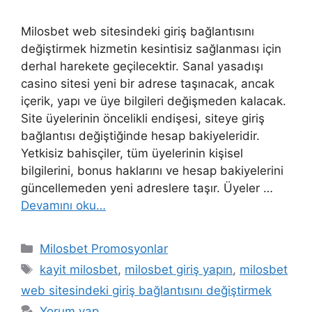
Milosbet web sitesindeki giriş bağlantısını
değiştirmek hizmetin kesintisiz sağlanması için
derhal harekete geçilecektir. Sanal yasadışı
casino sitesi yeni bir adrese taşınacak, ancak
içerik, yapı ve üye bilgileri değişmeden kalacak.
Site üyelerinin öncelikli endişesi, siteye giriş
bağlantısı değiştiğinde hesap bakiyeleridir.
Yetkisiz bahisçiler, tüm üyelerinin kişisel
bilgilerini, bonus haklarını ve hesap bakiyelerini
güncellemeden yeni adreslere taşır. Üyeler …
Devamını oku…
Kategoriler
Milosbet Promosyonlar
Etiketler
kayit milosbet
,
milosbet giriş yapın
,
milosbet
web sitesindeki giriş bağlantısını değiştirmek
Yorum yap