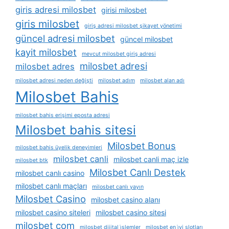
giris adresi milosbet
girisi milosbet
giris milosbet
giriş adresi milosbet şikayet yönetimi
güncel adresi milosbet
güncel milosbet
kayit milosbet
mevcut milosbet giriş adresi
milosbet adresi
milosbet adres
milosbet adresi neden değişti
milosbet adım
milosbet alan adı
Milosbet Bahis
milosbet bahis erişimi eposta adresi
Milosbet bahis sitesi
Milosbet Bonus
milosbet bahis üyelik deneyimleri
milosbet canli
milosbet canli maç izle
milosbet btk
Milosbet Canlı Destek
milosbet canlı casino
milosbet canlı maçları
milosbet canlı yayın
Milosbet Casino
milosbet casino alanı
milosbet casino siteleri
milosbet casino sitesi
milosbet com
milosbet dijital i̇şlemler
milosbet en i̇yi slotları