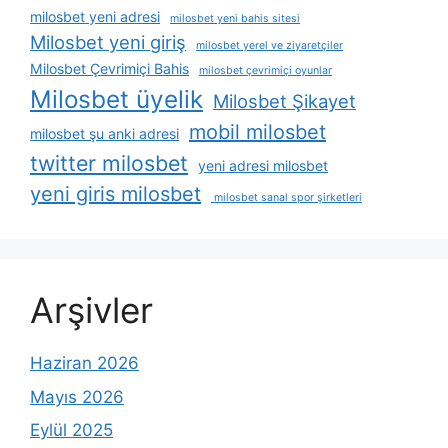
milosbet yeni adresi
milosbet yeni bahis sitesi
Milosbet yeni giriş
milosbet yerel ve ziyaretçiler
Milosbet Çevrimiçi Bahis
milosbet çevrimiçi oyunlar
Milosbet üyelik
Milosbet Şikayet
mobil milosbet
milosbet şu anki adresi
twitter milosbet
yeni adresi milosbet
yeni giris milosbet
milosbet sanal spor şirketleri
Arşivler
Haziran 2026
Mayıs 2026
Eylül 2025