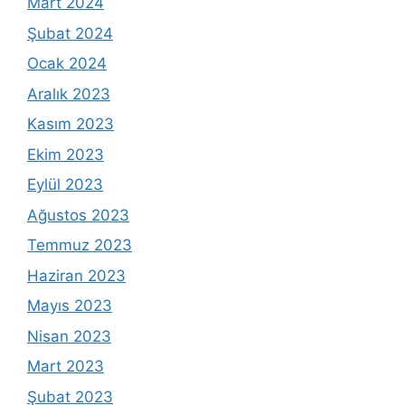
Mart 2024
Şubat 2024
Ocak 2024
Aralık 2023
Kasım 2023
Ekim 2023
Eylül 2023
Ağustos 2023
Temmuz 2023
Haziran 2023
Mayıs 2023
Nisan 2023
Mart 2023
Şubat 2023