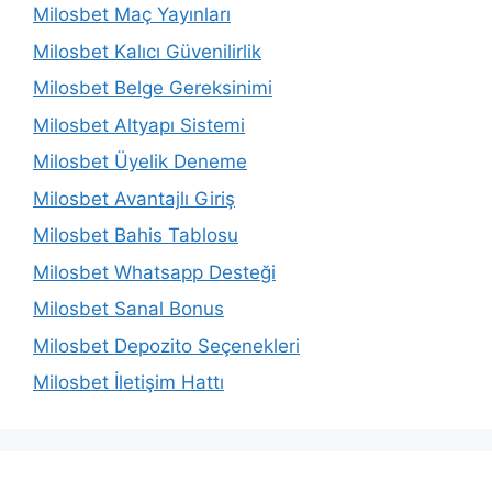
Milosbet Maç Yayınları
Milosbet Kalıcı Güvenilirlik
Milosbet Belge Gereksinimi
Milosbet Altyapı Sistemi
Milosbet Üyelik Deneme
Milosbet Avantajlı Giriş
Milosbet Bahis Tablosu
Milosbet Whatsapp Desteği
Milosbet Sanal Bonus
Milosbet Depozito Seçenekleri
Milosbet İletişim Hattı