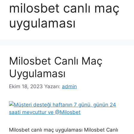
milosbet canlı maç
uygulaması
Milosbet Canlı Maç
Uygulaması
Ekim 18, 2023
Yazarı:
admin
Milosbet canlı maç uygulaması Milosbet Canlı