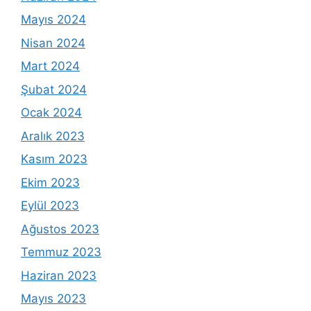
Mayıs 2024
Nisan 2024
Mart 2024
Şubat 2024
Ocak 2024
Aralık 2023
Kasım 2023
Ekim 2023
Eylül 2023
Ağustos 2023
Temmuz 2023
Haziran 2023
Mayıs 2023