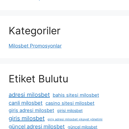
Kategoriler
Milosbet Promosyonlar
Etiket Bulutu
adresi milosbet
bahis sitesi milosbet
canli milosbet
casino sitesi milosbet
giris adresi milosbet
girisi milosbet
giris milosbet
giriş adresi milosbet şikayet yönetimi
güncel adresi milosbet
güncel milosbet