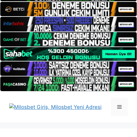
İçeriğe
atla
Menü