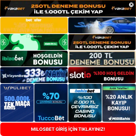
×
MILOSBET GİRİŞ İÇİN TIKLAYINIZ!