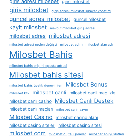
giris adresi milosbet
girisi milosbet
giris milosbet
giriş adresi milosbet şikayet yönetimi
güncel adresi milosbet
güncel milosbet
kayit milosbet
mevcut milosbet giriş adresi
milosbet adresi
milosbet adres
milosbet adresi neden değişti
milosbet adım
milosbet alan adı
Milosbet Bahis
milosbet bahis erişimi eposta adresi
Milosbet bahis sitesi
Milosbet Bonus
milosbet bahis üyelik deneyimleri
milosbet canli
milosbet canli maç izle
milosbet btk
Milosbet Canlı Destek
milosbet canlı casino
milosbet canlı maçları
milosbet canlı yayın
Milosbet Casino
milosbet casino alanı
milosbet casino siteleri
milosbet casino sitesi
milosbet com
milosbet dijital i̇şlemler
milosbet en i̇yi slotları