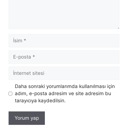
İsim
E-
posta
İnternet
sitesi
Daha sonraki yorumlarımda kullanılması için
adım, e-posta adresim ve site adresim bu
tarayıcıya kaydedilsin.