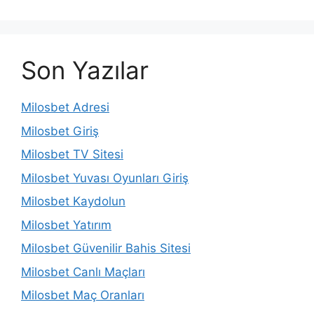
Son Yazılar
Milosbet Adresi
Milosbet Giriş
Milosbet TV Sitesi
Milosbet Yuvası Oyunları Giriş
Milosbet Kaydolun
Milosbet Yatırım
Milosbet Güvenilir Bahis Sitesi
Milosbet Canlı Maçları
Milosbet Maç Oranları