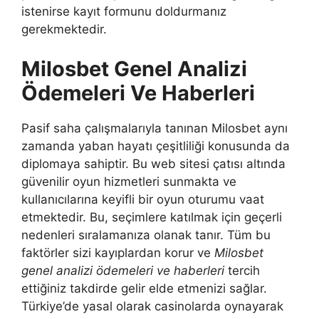
istenirse kayıt formunu doldurmanız
gerekmektedir.
Milosbet Genel Analizi
Ödemeleri Ve Haberleri
Pasif saha çalışmalarıyla tanınan Milosbet aynı
zamanda yaban hayatı çeşitliliği konusunda da
diplomaya sahiptir. Bu web sitesi çatısı altında
güvenilir oyun hizmetleri sunmakta ve
kullanıcılarına keyifli bir oyun oturumu vaat
etmektedir. Bu, seçimlere katılmak için geçerli
nedenleri sıralamanıza olanak tanır. Tüm bu
faktörler sizi kayıplardan korur ve
Milosbet
genel analizi ödemeleri ve haberleri
tercih
ettiğiniz takdirde gelir elde etmenizi sağlar.
Türkiye’de yasal olarak casinolarda oynayarak