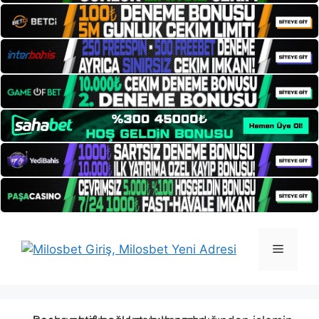
İçeriğe
atla
Menü