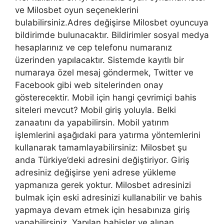
ve Milosbet oyun seçeneklerini
bulabilirsiniz.Adres değişirse Milosbet oyuncuya
bildirimde bulunacaktır. Bildirimler sosyal medya
hesaplarınız ve cep telefonu numaranız
üzerinden yapılacaktır. Sistemde kayıtlı bir
numaraya özel mesaj göndermek, Twitter ve
Facebook gibi web sitelerinden onay
gösterecektir. Mobil için hangi çevrimiçi bahis
siteleri mevcut? Mobil giriş yoluyla. Belki
zanaatını da yapabilirsin. Mobil yatırım
işlemlerini aşağıdaki para yatırma yöntemlerini
kullanarak tamamlayabilirsiniz: Milosbet şu
anda Türkiye’deki adresini değiştiriyor. Giriş
adresiniz değişirse yeni adrese yükleme
yapmanıza gerek yoktur. Milosbet adresinizi
bulmak için eski adresinizi kullanabilir ve bahis
yapmaya devam etmek için hesabınıza giriş
yapabilirsiniz. Yapılan bahisler ve alınan