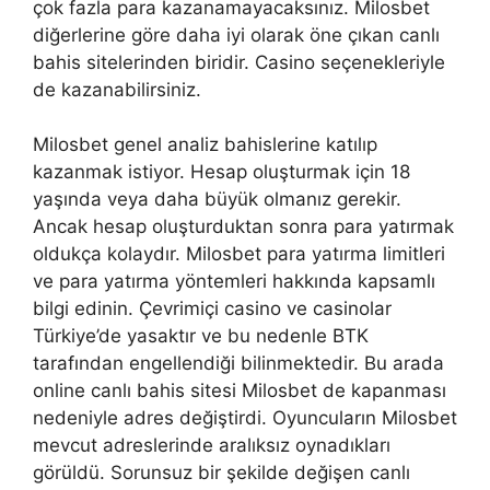
çok fazla para kazanamayacaksınız. Milosbet
diğerlerine göre daha iyi olarak öne çıkan canlı
bahis sitelerinden biridir. Casino seçenekleriyle
de kazanabilirsiniz.
Milosbet genel analiz bahislerine katılıp
kazanmak istiyor. Hesap oluşturmak için 18
yaşında veya daha büyük olmanız gerekir.
Ancak hesap oluşturduktan sonra para yatırmak
oldukça kolaydır. Milosbet para yatırma limitleri
ve para yatırma yöntemleri hakkında kapsamlı
bilgi edinin. Çevrimiçi casino ve casinolar
Türkiye’de yasaktır ve bu nedenle BTK
tarafından engellendiği bilinmektedir. Bu arada
online canlı bahis sitesi Milosbet de kapanması
nedeniyle adres değiştirdi. Oyuncuların Milosbet
mevcut adreslerinde aralıksız oynadıkları
görüldü. Sorunsuz bir şekilde değişen canlı