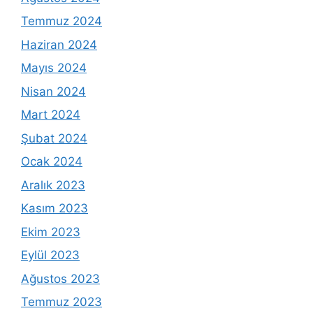
Temmuz 2024
Haziran 2024
Mayıs 2024
Nisan 2024
Mart 2024
Şubat 2024
Ocak 2024
Aralık 2023
Kasım 2023
Ekim 2023
Eylül 2023
Ağustos 2023
Temmuz 2023