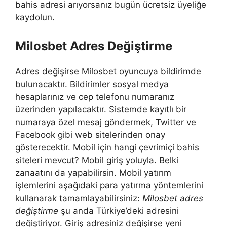
bahis adresi arıyorsanız bugün ücretsiz üyeliğe
kaydolun.
Milosbet Adres Değiştirme
Adres değişirse Milosbet oyuncuya bildirimde
bulunacaktır. Bildirimler sosyal medya
hesaplarınız ve cep telefonu numaranız
üzerinden yapılacaktır. Sistemde kayıtlı bir
numaraya özel mesaj göndermek, Twitter ve
Facebook gibi web sitelerinden onay
gösterecektir. Mobil için hangi çevrimiçi bahis
siteleri mevcut? Mobil giriş yoluyla. Belki
zanaatını da yapabilirsin. Mobil yatırım
işlemlerini aşağıdaki para yatırma yöntemlerini
kullanarak tamamlayabilirsiniz:
Milosbet adres
değiştirme
şu anda Türkiye’deki adresini
değiştiriyor. Giriş adresiniz değişirse yeni