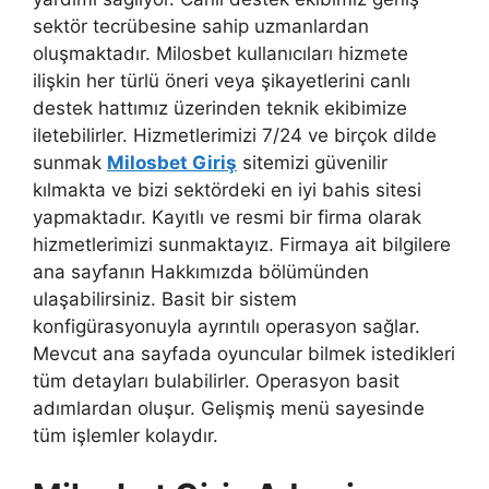
sektör tecrübesine sahip uzmanlardan
oluşmaktadır. Milosbet kullanıcıları hizmete
ilişkin her türlü öneri veya şikayetlerini canlı
destek hattımız üzerinden teknik ekibimize
iletebilirler. Hizmetlerimizi 7/24 ve birçok dilde
sunmak
Milosbet Giriş
sitemizi güvenilir
kılmakta ve bizi sektördeki en iyi bahis sitesi
yapmaktadır. Kayıtlı ve resmi bir firma olarak
hizmetlerimizi sunmaktayız. Firmaya ait bilgilere
ana sayfanın Hakkımızda bölümünden
ulaşabilirsiniz. Basit bir sistem
konfigürasyonuyla ayrıntılı operasyon sağlar.
Mevcut ana sayfada oyuncular bilmek istedikleri
tüm detayları bulabilirler. Operasyon basit
adımlardan oluşur. Gelişmiş menü sayesinde
tüm işlemler kolaydır.