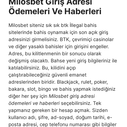
Milosbet Giriş Adresi
Ödemeleri Ve Haberleri
Milosbet siteniz sık sık btk İllegal bahis
sitelerinde bahis oynamak için son açık giriş
adresinizi girmelisiniz. BTK, çevrimiçi casinolar
ve diğer yasaklı bahisler için girişini engeller.
Adres, bu kilitlenmenin bir sonucu olarak
değişmiş olacaktı. Bahse yeni giriş bilgileriniz ile
katılabilirsiniz. Bu, kilidini açıp
çalıştırabileceğiniz güvenli emanet
adreslerinden biridir. Blackjack, rulet, poker,
bakara, slot, bingo ve bahis yapmak istediğiniz
diğer her şey için
Milosbet giriş adresi
ödemeleri ve haberleri
seçebilirsiniz. Tek
yapmanız gereken bir hesap açmak. Sizden
kullanıcı adı, şifre, ad-soyad, doğum tarihi, e-
posta adresi, cep telefonu numarası gibi bilgiler