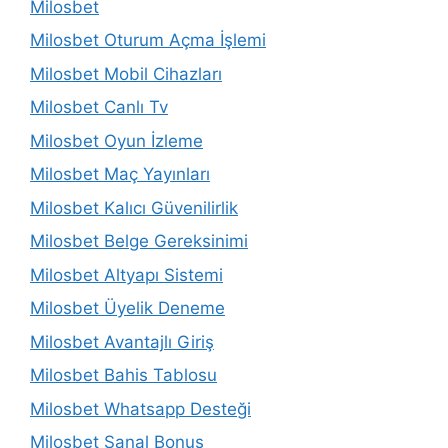
Milosbet
Milosbet Oturum Açma İşlemi
Milosbet Mobil Cihazları
Milosbet Canlı Tv
Milosbet Oyun İzleme
Milosbet Maç Yayınları
Milosbet Kalıcı Güvenilirlik
Milosbet Belge Gereksinimi
Milosbet Altyapı Sistemi
Milosbet Üyelik Deneme
Milosbet Avantajlı Giriş
Milosbet Bahis Tablosu
Milosbet Whatsapp Desteği
Milosbet Sanal Bonus