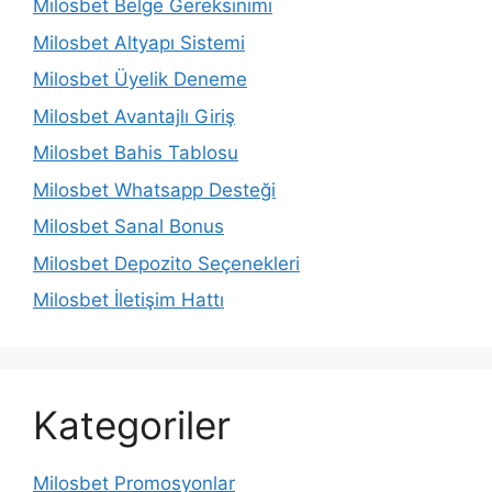
Milosbet Belge Gereksinimi
Milosbet Altyapı Sistemi
Milosbet Üyelik Deneme
Milosbet Avantajlı Giriş
Milosbet Bahis Tablosu
Milosbet Whatsapp Desteği
Milosbet Sanal Bonus
Milosbet Depozito Seçenekleri
Milosbet İletişim Hattı
Kategoriler
Milosbet Promosyonlar