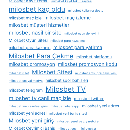
Milosbet Kayıt Formu
milosbet kayıt teklif sayfası
milosbet kaç oldu
milosbet kullanıcı dostu
milosbet maç izleme
milosbet maç izle
milosbet müşteri hizmetleri
milosbet nasil bir site
milosbet oyun deneyimi
Milosbet Oyun Sitesi
milosbet para kazanma
milosbet para yatirma
milosbet para kazanın
Milosbet Para Çekme
milosbet platformu
milosbet promosyon
milosbet promosyon kodu
Milosbet Sitesi
milosbet rulet
milosbet sms i̇ptal tavsiyesi
milosbet spor bahisleri
milosbet sosyal medya
Milosbet TV
milosbet telegram
milosbet tv canli maç izle
milosbet twitter
milosbet yeni adres
milosbet web sayfası giriş
milosbet whatsapp
milosbet yeni adresi
milosbet yeni bahis sitesi
Milosbet yeni giriş
milosbet yerel ve ziyaretçiler
Milosbet Çevrimiçi Bahis
milosbet çevrimiçi oyunlar