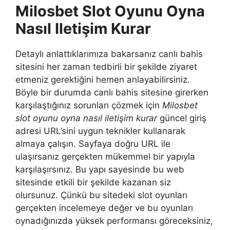
Milosbet Slot Oyunu Oyna
Nasıl Iletişim Kurar
Detaylı anlattıklarımıza bakarsanız canlı bahis
sitesini her zaman tedbirli bir şekilde ziyaret
etmeniz gerektiğini hemen anlayabilirsiniz.
Böyle bir durumda canlı bahis sitesine girerken
karşılaştığınız sorunları çözmek için
Milosbet
slot oyunu oyna nasıl iletişim kurar
güncel giriş
adresi URL’sini uygun teknikler kullanarak
almaya çalışın. Sayfaya doğru URL ile
ulaşırsanız gerçekten mükemmel bir yapıyla
karşılaşırsınız. Bu yapı sayesinde bu web
sitesinde etkili bir şekilde kazanan siz
olursunuz. Çünkü bu sitedeki slot oyunları
gerçekten incelemeye değer ve bu oyunları
oynadığınızda yüksek performansı göreceksiniz,