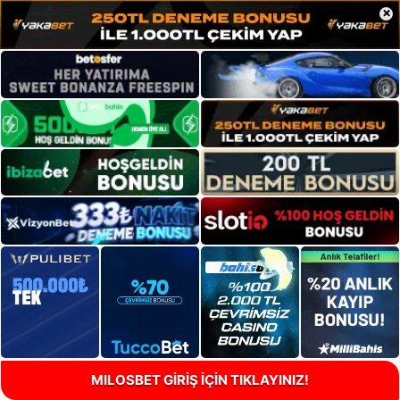
×
MILOSBET GİRİŞ İÇİN TIKLAYINIZ!