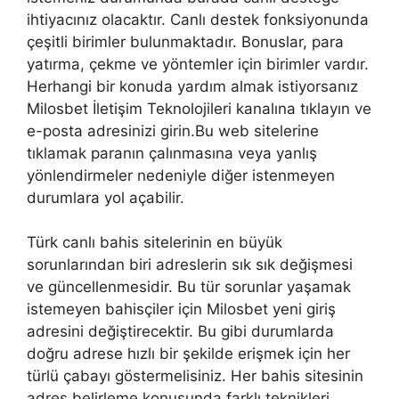
ihtiyacınız olacaktır. Canlı destek fonksiyonunda
çeşitli birimler bulunmaktadır. Bonuslar, para
yatırma, çekme ve yöntemler için birimler vardır.
Herhangi bir konuda yardım almak istiyorsanız
Milosbet İletişim Teknolojileri kanalına tıklayın ve
e-posta adresinizi girin.Bu web sitelerine
tıklamak paranın çalınmasına veya yanlış
yönlendirmeler nedeniyle diğer istenmeyen
durumlara yol açabilir.
Türk canlı bahis sitelerinin en büyük
sorunlarından biri adreslerin sık sık değişmesi
ve güncellenmesidir. Bu tür sorunlar yaşamak
istemeyen bahisçiler için Milosbet yeni giriş
adresini değiştirecektir. Bu gibi durumlarda
doğru adrese hızlı bir şekilde erişmek için her
türlü çabayı göstermelisiniz. Her bahis sitesinin
adres belirleme konusunda farklı teknikleri