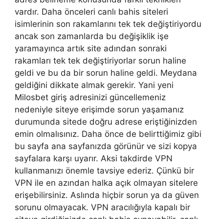
vardır. Daha önceleri canlı bahis siteleri
isimlerinin son rakamlarını tek tek değiştiriyordu
ancak son zamanlarda bu değişiklik işe
yaramayınca artık site adından sonraki
rakamları tek tek değiştiriyorlar sorun haline
geldi ve bu da bir sorun haline geldi. Meydana
geldiğini dikkate almak gerekir. Yani yeni
Milosbet giriş adresinizi güncellemeniz
nedeniyle siteye erişimde sorun yaşamanız
durumunda sitede doğru adrese eriştiğinizden
emin olmalısınız. Daha önce de belirttiğimiz gibi
bu sayfa ana sayfanızda görünür ve sizi kopya
sayfalara karşı uyarır. Aksi takdirde VPN
kullanmanızı önemle tavsiye ederiz. Çünkü bir
VPN ile en azından halka açık olmayan sitelere
erişebilirsiniz. Aslında hiçbir sorun ya da güven
sorunu olmayacak. VPN aracılığıyla kapalı bir