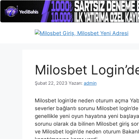
İçeriğe
atla
Milosbet Login’
Şubat 22, 2023
Yazarı:
admin
Milosbet login’de neden oturum açma Yaba
severler bağlantı sorunu Milosbet login’de ne
genellikle yeni oyun hayatına yeni başlaya
sorunu olarak da bilinen Milosbet giriş s
ve Milosbet login’de neden oturum Bakanlı