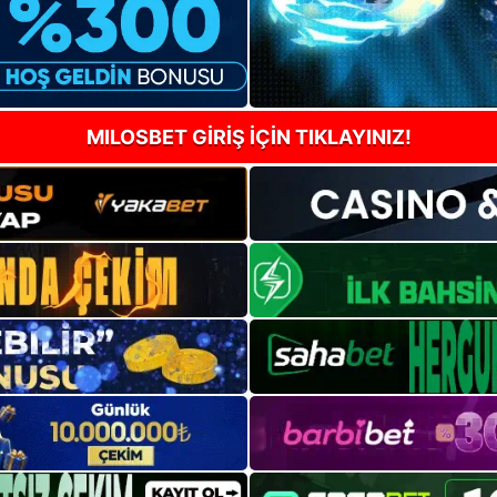
MILOSBET GİRİŞ İÇİN TIKLAYINIZ!