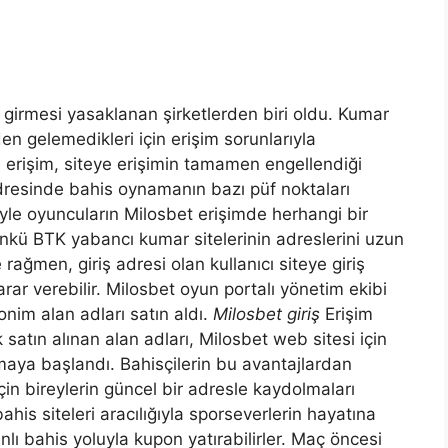
 girmesi yasaklanan şirketlerden biri oldu. Kumar
den gelemedikleri için erişim sorunlarıyla
ne erişim, siteye erişimin tamamen engellendiği
dresinde bahis oynamanın bazı püf noktaları
yle oyuncuların Milosbet erişimde herhangi bir
ünkü BTK yabancı kumar sitelerinin adreslerini uzun
rağmen, giriş adresi olan kullanıcı siteye giriş
rar verebilir. Milosbet oyun portalı yönetim ekibi
nim alan adları satın aldı.
Milosbet giriş
Erişim
 satın alınan alan adları, Milosbet web sitesi için
nmaya başlandı. Bahisçilerin bu avantajlardan
n bireylerin güncel bir adresle kaydolmaları
ahis siteleri aracılığıyla sporseverlerin hayatına
lı bahis yoluyla kupon yatırabilirler. Maç öncesi