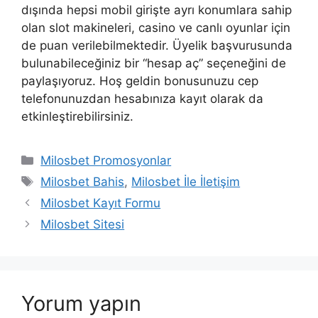
dışında hepsi mobil girişte ayrı konumlara sahip
olan slot makineleri, casino ve canlı oyunlar için
de puan verilebilmektedir. Üyelik başvurusunda
bulunabileceğiniz bir “hesap aç” seçeneğini de
paylaşıyoruz. Hoş geldin bonusunuzu cep
telefonunuzdan hesabınıza kayıt olarak da
etkinleştirebilirsiniz.
Kategoriler
Milosbet Promosyonlar
Etiketler
Milosbet Bahis
,
Milosbet İle İletişim
Milosbet Kayıt Formu
Milosbet Sitesi
Yorum yapın