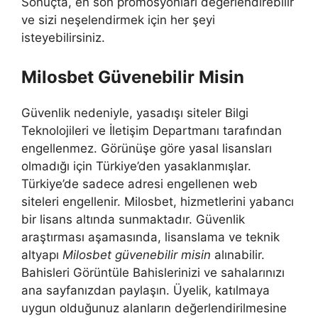
Sonuçta, en son promosyonları değerlendirebilir
ve sizi neşelendirmek için her şeyi
isteyebilirsiniz.
Milosbet Güvenebilir Misin
Güvenlik nedeniyle, yasadışı siteler Bilgi
Teknolojileri ve İletişim Departmanı tarafından
engellenmez. Görünüşe göre yasal lisansları
olmadığı için Türkiye’den yasaklanmışlar.
Türkiye’de sadece adresi engellenen web
siteleri engellenir. Milosbet, hizmetlerini yabancı
bir lisans altında sunmaktadır. Güvenlik
araştırması aşamasında, lisanslama ve teknik
altyapı
Milosbet güvenebilir misin
alınabilir.
Bahisleri Görüntüle Bahislerinizi ve sahalarınızı
ana sayfanızdan paylaşın. Üyelik, katılmaya
uygun olduğunuz alanların değerlendirilmesine