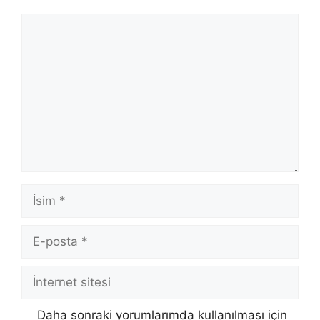
Yorum
İsim
E-
posta
İnternet
sitesi
Daha sonraki yorumlarımda kullanılması için