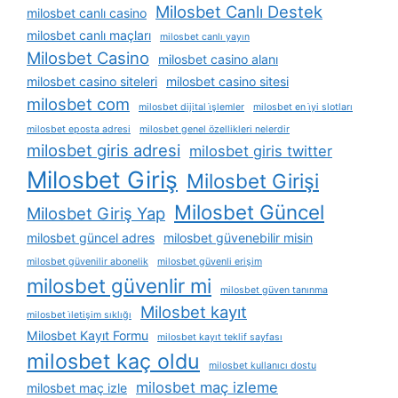
Milosbet Canlı Destek
milosbet canlı casino
milosbet canlı maçları
milosbet canlı yayın
Milosbet Casino
milosbet casino alanı
milosbet casino siteleri
milosbet casino sitesi
milosbet com
milosbet dijital i̇şlemler
milosbet en i̇yi slotları
milosbet eposta adresi
milosbet genel özellikleri nelerdir
milosbet giris adresi
milosbet giris twitter
Milosbet Giriş
Milosbet Girişi
Milosbet Güncel
Milosbet Giriş Yap
milosbet güncel adres
milosbet güvenebilir misin
milosbet güvenilir abonelik
milosbet güvenli erişim
milosbet güvenlir mi
milosbet güven tanınma
Milosbet kayıt
milosbet i̇letişim sıklığı
Milosbet Kayıt Formu
milosbet kayıt teklif sayfası
milosbet kaç oldu
milosbet kullanıcı dostu
milosbet maç izleme
milosbet maç izle