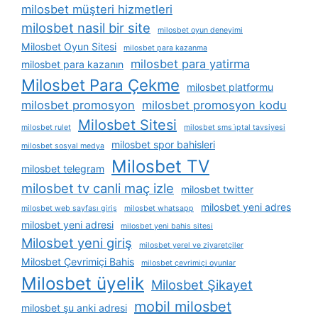
milosbet müşteri hizmetleri
milosbet nasil bir site
milosbet oyun deneyimi
Milosbet Oyun Sitesi
milosbet para kazanma
milosbet para yatirma
milosbet para kazanın
Milosbet Para Çekme
milosbet platformu
milosbet promosyon
milosbet promosyon kodu
Milosbet Sitesi
milosbet rulet
milosbet sms i̇ptal tavsiyesi
milosbet spor bahisleri
milosbet sosyal medya
Milosbet TV
milosbet telegram
milosbet tv canli maç izle
milosbet twitter
milosbet yeni adres
milosbet web sayfası giriş
milosbet whatsapp
milosbet yeni adresi
milosbet yeni bahis sitesi
Milosbet yeni giriş
milosbet yerel ve ziyaretçiler
Milosbet Çevrimiçi Bahis
milosbet çevrimiçi oyunlar
Milosbet üyelik
Milosbet Şikayet
mobil milosbet
milosbet şu anki adresi