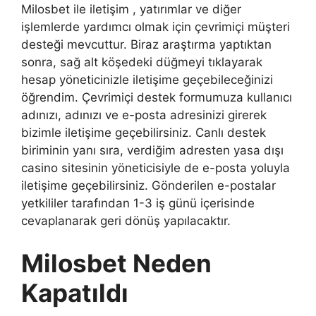
Milosbet ile iletişim , yatırımlar ve diğer
işlemlerde yardımcı olmak için çevrimiçi müşteri
desteği mevcuttur. Biraz araştırma yaptıktan
sonra, sağ alt köşedeki düğmeyi tıklayarak
hesap yöneticinizle iletişime geçebileceğinizi
öğrendim. Çevrimiçi destek formumuza kullanıcı
adınızı, adınızı ve e-posta adresinizi girerek
bizimle iletişime geçebilirsiniz.
Canlı destek
biriminin yanı sıra, verdiğim adresten yasa dışı
casino sitesinin yöneticisiyle de e-posta yoluyla
iletişime geçebilirsiniz. Gönderilen e-postalar
yetkililer tarafından 1-3 iş günü içerisinde
cevaplanarak geri dönüş yapılacaktır.
Milosbet Neden
Kapatıldı