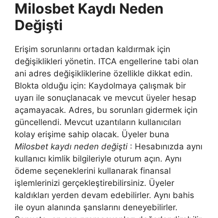
Milosbet Kaydı Neden
Değişti
Erişim sorunlarını ortadan kaldırmak için
değişiklikleri yönetin. ITCA engellerine tabi olan
ani adres değişikliklerine özellikle dikkat edin.
Blokta olduğu için: Kaydolmaya çalışmak bir
uyarı ile sonuçlanacak ve mevcut üyeler hesap
açamayacak. Adres, bu sorunları gidermek için
güncellendi. Mevcut uzantıların kullanıcıları
kolay erişime sahip olacak. Üyeler buna
Milosbet kaydı neden değişti
: Hesabınızda aynı
kullanıcı kimlik bilgileriyle oturum açın. Aynı
ödeme seçeneklerini kullanarak finansal
işlemlerinizi gerçekleştirebilirsiniz. Üyeler
kaldıkları yerden devam edebilirler. Aynı bahis
ile oyun alanında şanslarını deneyebilirler.