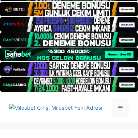
İçeriğe
atla
Menü