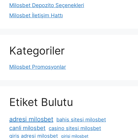
Milosbet Depozito Seçenekleri
Milosbet İletişim Hattı
Kategoriler
Milosbet Promosyonlar
Etiket Bulutu
adresi milosbet
bahis sitesi milosbet
canli milosbet
casino sitesi milosbet
giris adresi milosbet
girisi milosbet