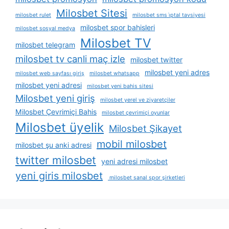
Milosbet Sitesi
milosbet rulet
milosbet sms i̇ptal tavsiyesi
milosbet spor bahisleri
milosbet sosyal medya
Milosbet TV
milosbet telegram
milosbet tv canli maç izle
milosbet twitter
milosbet yeni adres
milosbet web sayfası giriş
milosbet whatsapp
milosbet yeni adresi
milosbet yeni bahis sitesi
Milosbet yeni giriş
milosbet yerel ve ziyaretçiler
Milosbet Çevrimiçi Bahis
milosbet çevrimiçi oyunlar
Milosbet üyelik
Milosbet Şikayet
mobil milosbet
milosbet şu anki adresi
twitter milosbet
yeni adresi milosbet
yeni giris milosbet
milosbet sanal spor şirketleri