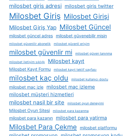
milosbet giris adresi
milosbet giris twitter
Milosbet Giriş
Milosbet Girişi
Milosbet Güncel
Milosbet Giriş Yap
milosbet güncel adres
milosbet güvenebilir misin
milosbet güvenilir abonelik
milosbet güvenli erişim
milosbet güvenlir mi
milosbet güven tanınma
Milosbet kayıt
milosbet i̇letişim sıklığı
Milosbet Kayıt Formu
milosbet kayıt teklif sayfası
milosbet kaç oldu
milosbet kullanıcı dostu
milosbet maç izleme
milosbet maç izle
milosbet müşteri hizmetleri
milosbet nasil bir site
milosbet oyun deneyimi
Milosbet Oyun Sitesi
milosbet para kazanma
milosbet para yatirma
milosbet para kazanın
Milosbet Para Çekme
milosbet platformu
milosbet promosyon
milosbet promosyon kodu